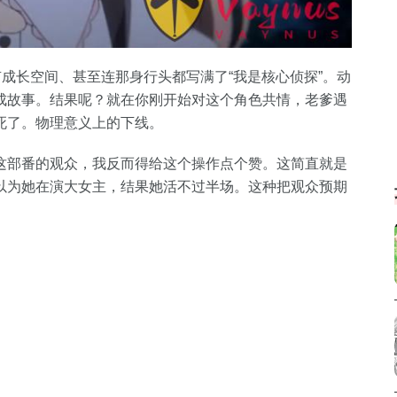
有成长空间、甚至连那身行头都写满了“我是核心侦探”。动
成故事。结果呢？就在你刚开始对这个角色共情，老爹遇
死了。物理意义上的下线。
这部番的观众，我反而得给这个操作点个赞。这简直就是
以为她在演大女主，结果她活不过半场。这种把观众预期