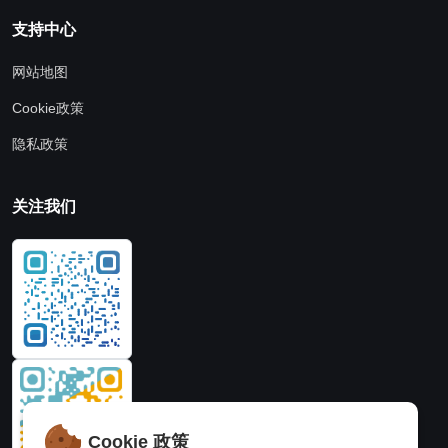
支持中心
网站地图
Cookie政策
隐私政策
关注我们
Cookie 政策