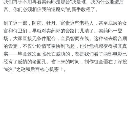
我们终于不用再看卖药郎走那套“我是谁、我为什么能进后
宫、你们必须相信我的退魔剑”的新手教程了。
到了这一部，阿莎、牡丹、富贵这些老熟人，甚至底层的女
官和侍卫们，早就对卖药郎的套路门儿清了。卖药郎一登
场，大家直接无条件配合，全员智商在线。这种省去磨合期
的设定，不仅让剧情节奏快到飞起，也让危机感变得极其真
实——毕竟这次面临死亡威胁的，都是我们看了两部电影已
经有了感情的老面孔。省下来的时间，制作组全砸在了深挖
“蛇神”之谜和后宫核心机密上。