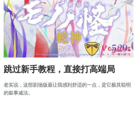
跳过新手教程，直接打高端局
老实说，这部剧场版最让我感到舒适的一点，是它极其聪明
的叙事减法。