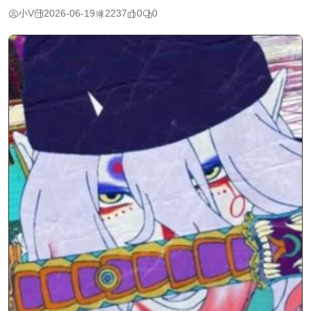
小V
2026-06-19
2237
0
0