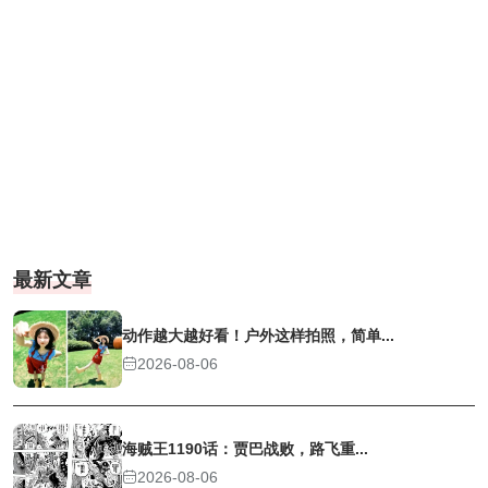
最新文章
动作越大越好看！户外这样拍照，简单...
2026-08-06
海贼王1190话：贾巴战败，路飞重...
2026-08-06