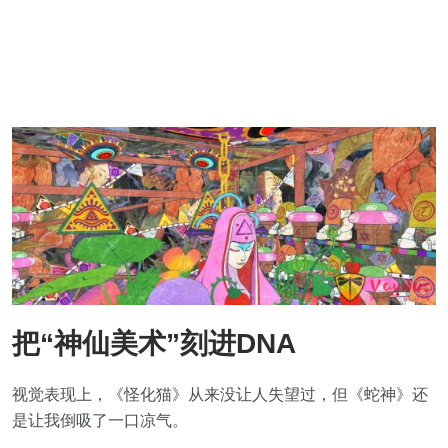
把“神仙美术”刻进DNA
视觉表现上，《怪化猫》从来没让人失望过，但《蛇神》还
是让我倒吸了一口凉气。