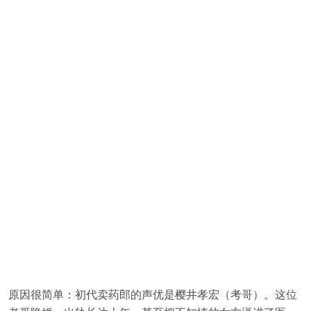
原因很简单：初代卖药郎的声优是樱井孝宏（考哥）。这位