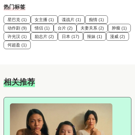
热门标签
星巴克 (1)
女主播 (1)
谍战片 (1)
痴情 (1)
动作剧 (9)
情侣 (1)
台片 (2)
夫妻关系 (2)
肿瘤 (1)
许光汉 (1)
励志片 (2)
日本 (17)
辣妹 (1)
漫威 (2)
何超盈 (1)
相关推荐