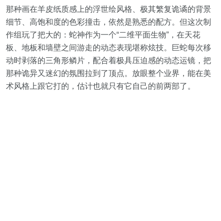
那种画在羊皮纸质感上的浮世绘风格、极其繁复诡谲的背景
细节、高饱和度的色彩撞击，依然是熟悉的配方。但这次制
作组玩了把大的：蛇神作为一个“二维平面生物”，在天花
板、地板和墙壁之间游走的动态表现堪称炫技。巨蛇每次移
动时剥落的三角形鳞片，配合着极具压迫感的动态运镜，把
那种诡异又迷幻的氛围拉到了顶点。放眼整个业界，能在美
术风格上跟它打的，估计也就只有它自己的前两部了。