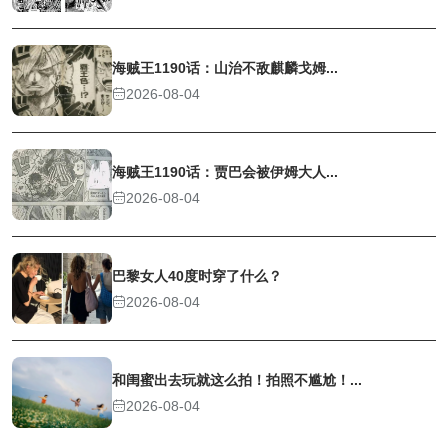
海贼王1190话：山治不敌麒麟戈姆...
2026-08-04
海贼王1190话：贾巴会被伊姆大人...
2026-08-04
巴黎女人40度时穿了什么？
2026-08-04
和闺蜜出去玩就这么拍！拍照不尴尬！...
2026-08-04