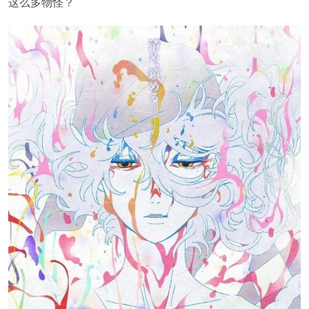
这么多物怪？