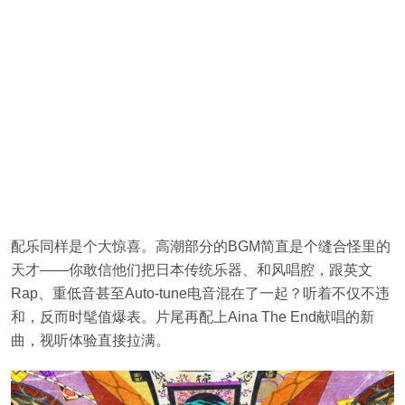
配乐同样是个大惊喜。高潮部分的BGM简直是个缝合怪里的
天才——你敢信他们把日本传统乐器、和风唱腔，跟英文
Rap、重低音甚至Auto-tune电音混在了一起？听着不仅不违
和，反而时髦值爆表。片尾再配上Aina The End献唱的新
曲，视听体验直接拉满。