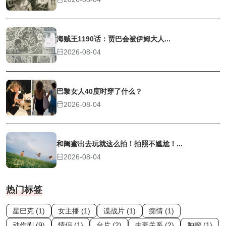
海贼王1190话：贾巴会被伊姆大人...
2026-08-04
巴黎女人40度时穿了什么？
2026-08-04
和闺蜜出去玩就这么拍！拍照不尴尬！...
2026-08-04
热门标签
星巴克 (1)
女主播 (1)
谍战片 (1)
痴情 (1)
动作剧 (9)
情侣 (1)
台片 (2)
夫妻关系 (2)
肿瘤 (1)