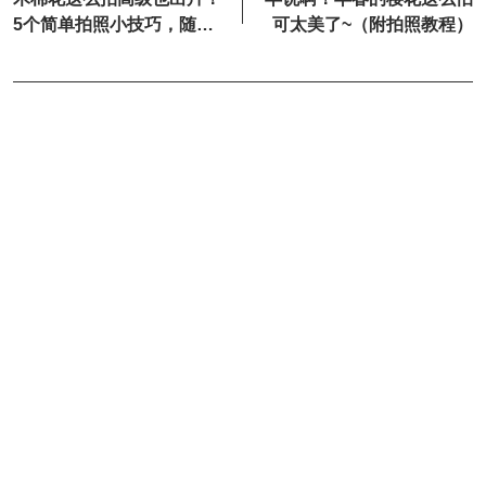
5个简单拍照小技巧，随手
可太美了~（附拍照教程）
拍都自带氛围感与春天生命
力！