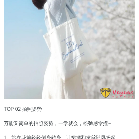
TOP 02 拍照姿势
万能又简单的拍照姿势，一学就会，松弛感拿捏~
1、站在花前轻轻侧身转身，让裙摆和发丝随风扬起