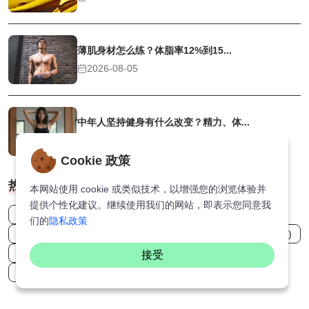
薄肌身材怎么练？体脂率12%到15...
2026-08-05
中年人坚持健身有什么改变？精力、体...
2026-08-04
Cookie 政策
热门标签
本网站使用 cookie 或类似技术，以增强您的浏览体验并
提供个性化建议。继续使用我们的网站，即表示您同意我
文艺范 (1)
米其林 (1)
Mac (3)
TG (1)
维秘 (1)
们的
隐私政策
犯罪片西班牙片 (1)
台湾片 (20)
边界感 (2)
宝可梦 (1)
家庭剧 (1)
特工剧 (1)
圣诞拍照 (1)
西班牙电影 (1)
接受
学生党 (1)
张忠谋 (3)