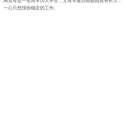
禹贤珍是一名高学历大学生，父母早逝后由姐姐抚养长大，
一心只想找份稳定的工作。