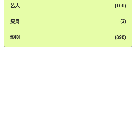
艺人
(166)
瘦身
(3)
影剧
(898)