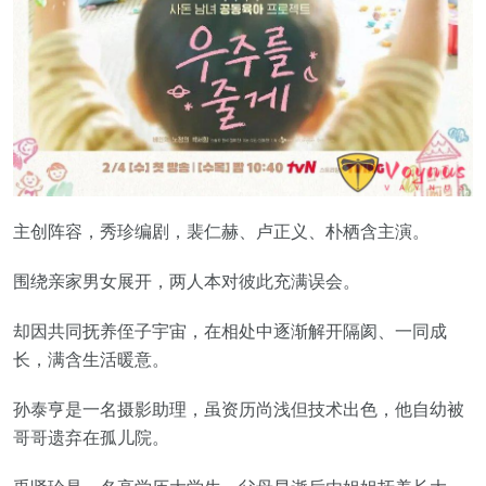
主创阵容，秀珍编剧，裴仁赫、卢正义、朴栖含主演。
围绕亲家男女展开，两人本对彼此充满误会。
却因共同抚养侄子宇宙，在相处中逐渐解开隔阂、一同成
长，满含生活暖意。
孙泰亨是一名摄影助理，虽资历尚浅但技术出色，他自幼被
哥哥遗弃在孤儿院。