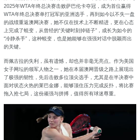
2025年WTA年终总决赛击败萨巴伦卡夺冠，成为首位赢得
WTA年终总决赛单打冠军的亚洲选手，再到如今以不失一盘
的战绩重返澳网决赛，她不仅在技术上不断精进，更在心态
上完成了蜕变，从曾经的“关键时刻掉链子”，成长为如今的
“冷静杀手”，这种蜕变，也是她能够在强强对话中脱颖而出
的关键。
而佩古拉的失利，虽有遗憾，却也并非毫无亮点。作为美国
女子网坛的领军人物之一，她在本届澳网晋级之路上展现出
了极强的韧性，先后击败多位顶尖选手，尤其是在半决赛中
面对状态火热的莱巴金娜，能够顶住压力完成反扑，将比赛
拖入抢七局，这份顽强与拼搏，值得所有球迷尊重。