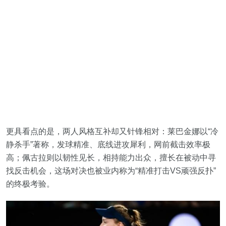
更具看点的是，两人风格互补却又针锋相对：莱巴金娜以“冷
静杀手”著称，发球精准、底线进攻犀利，网前截击效率极
高；佩古拉则以韧性见长，相持能力出众，擅长在被动中寻
找反击机会，这场对决也被业内称为“精准打击VS顽强反扑”
的终极考验。