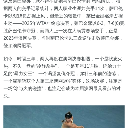
谈及莱巴金娜，就不得不提她与萨巴伦卡的“恩怨情仇”。根
据两人的交手记录统计，两人职业生涯共交手14次，萨巴伦
卡以8胜6负占据上风，但最近的较量中，莱巴金娜逐渐占据
主动——2025年WTA年终总决赛，莱巴金娜以6-3、7-6(0)完
胜萨巴伦卡夺冠，而两人上一次在大满贯赛场交手，正是
2023年澳网决赛，当时萨巴伦卡以三盘逆转击败莱巴金娜，
登顶澳网冠军。
如今，时隔三年，两人再度在澳网决赛相遇，一个是状态火
热、不失一盘的“冷静杀手”，一个是开年11连胜、统治力十
足的“暴力女王”；一个渴望复仇夺冠，弥补三年前的遗憾，
一个渴望斩获个人第三座澳网冠军奖杯，这场决赛，注定是
一场“冰与火的碰撞”，也注定会成为本届澳网最具看点的对
决。