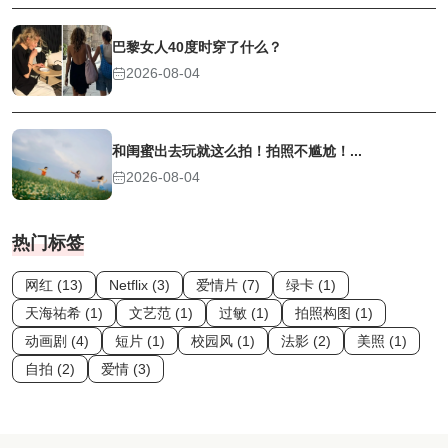
巴黎女人40度时穿了什么？
2026-08-04
和闺蜜出去玩就这么拍！拍照不尴尬！...
2026-08-04
热门标签
网红 (13)
Netflix (3)
爱情片 (7)
绿卡 (1)
天海祐希 (1)
文艺范 (1)
过敏 (1)
拍照构图 (1)
动画剧 (4)
短片 (1)
校园风 (1)
法影 (2)
美照 (1)
自拍 (2)
爱情 (3)