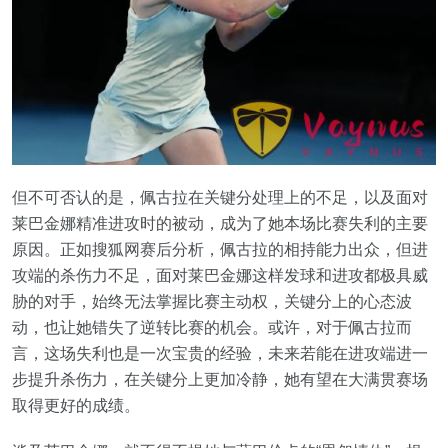
但不可否认的是，佩古拉在关键分处理上的不足，以及面对
莱巴金娜精准进攻时的被动，成为了她本场比赛失利的主要
原因。正如搜狐网赛后分析，佩古拉的相持能力出众，但进
攻端的杀伤力不足，面对莱巴金娜这样发球和进攻都极具威
胁的对手，始终无法掌握比赛主动权，关键分上的心态波
动，也让她错失了逆转比赛的机会。或许，对于佩古拉而
言，这场失利也是一次宝贵的经验，未来若能在进攻端进一
步提升杀伤力，在关键分上更加冷静，她有望在大满贯赛场
取得更好的成绩。