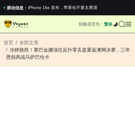
iPhone 16e 发布，苹果你不要太离谱
2026澳网男单收官：全满贯对上全满亚，德约...
滚动信息：
《巅峰守卫 Highguard》正式上线，官...
iPhone 16e 发布，苹果你不要太离谱
切换语言为：
繁体
2026澳网男单收官：全满贯对上全满亚，德约...
《巅峰守卫 Highguard》正式上线，官...
iPhone 16e 发布，苹果你不要太离谱
首页
全部文章
冷静致胜！莱巴金娜顶住反扑零丢盘重返澳网决赛，三年
恩怨再战马萨巴伦卡