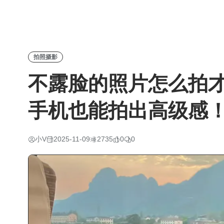
拍照摄影
不露脸的照片怎么拍
手机也能拍出高级感
小V
2025-11-09
2735
0
0