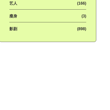
艺人
(166)
瘦身
(3)
影剧
(898)