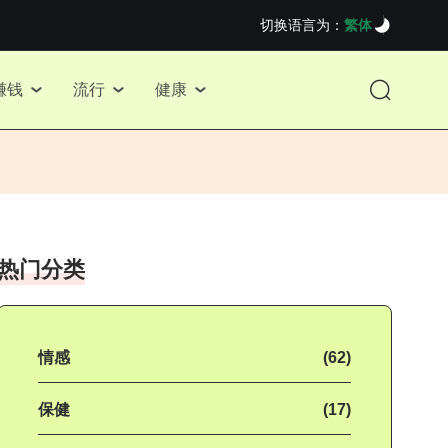
切换语言为：
繁体
赚钱
流行
健康
热门分类
情感
(62)
保健
(17)