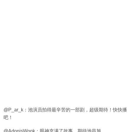
@P_ar_k：池演员拍得最辛苦的一部剧，超级期待！快快播
吧！
@AdonisWook：眼神充满了故事，期待池昌旭