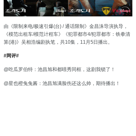
由《限制来电/极速引爆(台) / 通话限制》金昌洙导演执导，
《模范出租车/模范计程车》《犯罪都市4/犯罪都市：铁拳清
算(港)》吴相浩编剧执笔，共10集，11月5日播出。
#网评#
@吃瓜罗伯特：池昌旭和都暻秀同框，这剧我锁了！
@星也橙兔兔酱：池昌旭满脸伤还这么帅，期待播出！