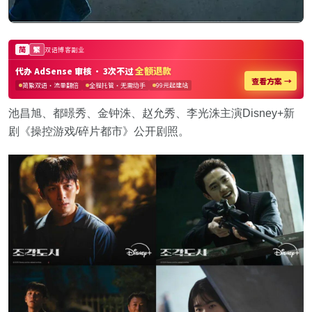
池昌旭、都暻秀、金钟洙、赵允秀、李光洙主演Disney+新
剧《操控游戏/碎片都市》公开剧照。