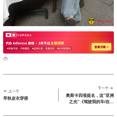
:
下一个
上一个
奥斯卡四项提名，这”亚洲
早秋皮衣穿搭
之光”《驾驶我的车/在车
上》杀疯了！