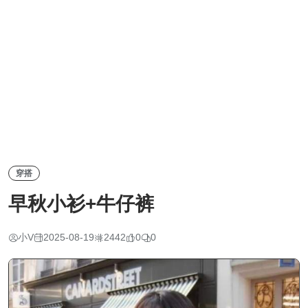
穿搭
早秋小衫+牛仔裤
小V
2025-08-19
2442
0
0