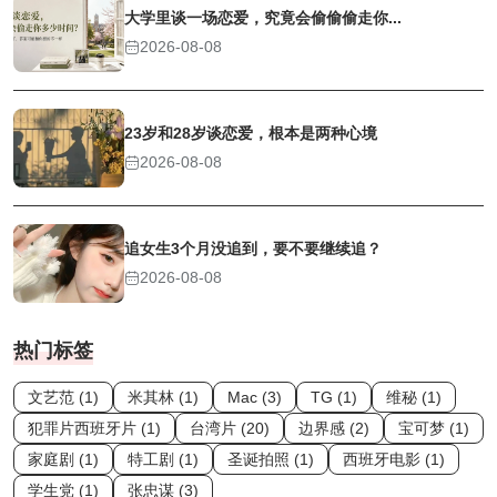
大学里谈一场恋爱，究竟会偷偷偷走你...
2026-08-08
23岁和28岁谈恋爱，根本是两种心境
2026-08-08
追女生3个月没追到，要不要继续追？
2026-08-08
热门标签
文艺范 (1)
米其林 (1)
Mac (3)
TG (1)
维秘 (1)
犯罪片西班牙片 (1)
台湾片 (20)
边界感 (2)
宝可梦 (1)
家庭剧 (1)
特工剧 (1)
圣诞拍照 (1)
西班牙电影 (1)
学生党 (1)
张忠谋 (3)