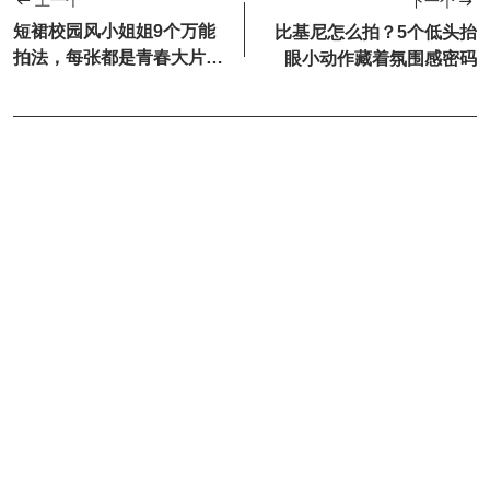
上一个
下一个
短裙校园风小姐姐9个万能
比基尼怎么拍？5个低头抬
拍法，每张都是青春大片既
眼小动作藏着氛围感密码
视感