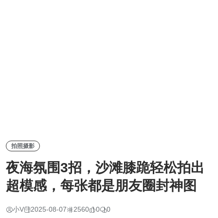
拍照摄影
夜海氛围3招，沙滩膝跪轻松拍出
超模感，每张都是朋友圈封神图
小V
2025-08-07
2560
0
0