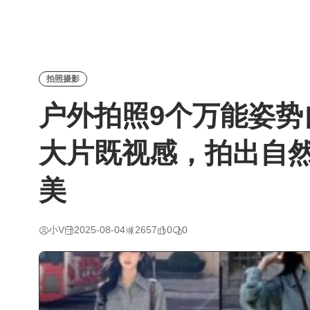
拍照摄影
户外拍照9个万能姿势
大片既视感，拍出自
美
小V
2025-08-04
2657
0
0