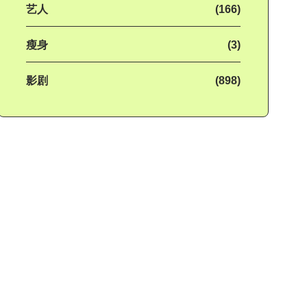
艺人
(166)
瘦身
(3)
影剧
(898)