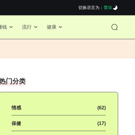
切换语言为：
繁体
赚钱
流行
健康
热门分类
情感
(62)
保健
(17)