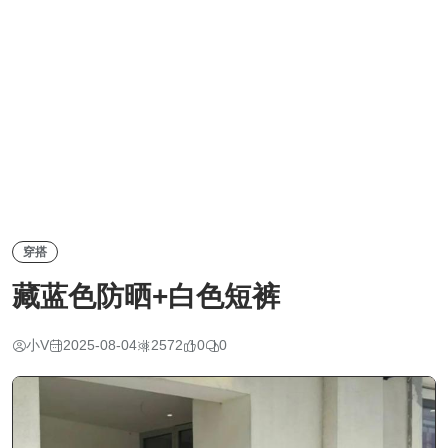
穿搭
藏蓝色防晒+白色短裤
小V
2025-08-04
2572
0
0