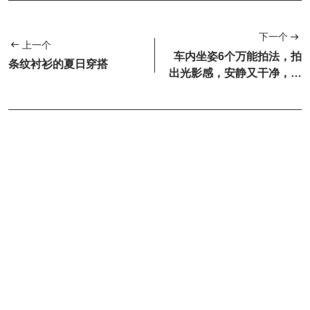
下一个
上一个
车内坐姿6个万能拍法，拍
条纹衬衫的夏日穿搭
出光影感，安静又干净，怎
么拍都像电影镜头