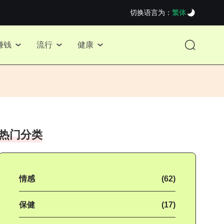
切换语言为：
繁体
赚钱
流行
健康
热门分类
情感
(62)
保健
(17)