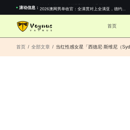
男生找对象最重要的是什么？太真实了
2026澳网男单收官：全满贯对上全满亚，德约...
滚动信息：
《巅峰守卫 Highguard》正式上线，官...
男生找对象最重要的是什么？太真实了
首页
2026澳网男单收官：全满贯对上全满亚，德约...
《巅峰守卫 Highguard》正式上线，官...
首页
全部文章
当红性感女星「西德尼·斯维尼（Syd