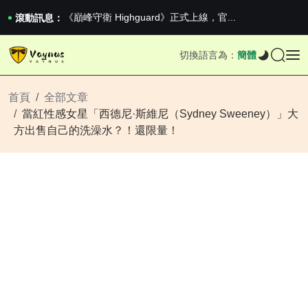
《巔峰守衛 Highguard》正式上線，官...
iPhone 16e 釋出，蘋果你不要太離譜
滾動訊息：
2026澳網男單收官：全滿貫對上全滿亞，德約...
《巔峰守衛 Highguard》正式上線，官...
切換語言為：
簡體
iPhone 16e 釋出，蘋果你不要太離譜
首頁
全部文章
當紅性感女星「西德尼·斯維尼（Sydney Sweeney）」大
方出售自己的洗澡水？！還限量！