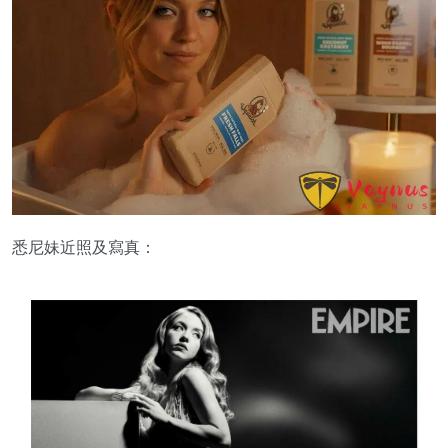
悉尼妹近照及寫真：