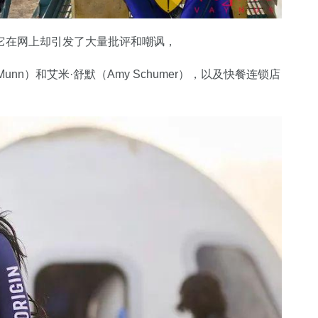
它在网上却引发了大量批评和嘲讽，
unn）和艾米·舒默（Amy Schumer），以及快餐连锁店