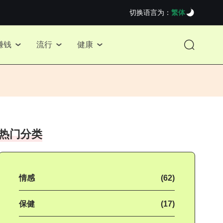
切换语言为：
繁体
赚钱
流行
健康
热门分类
情感
(62)
保健
(17)