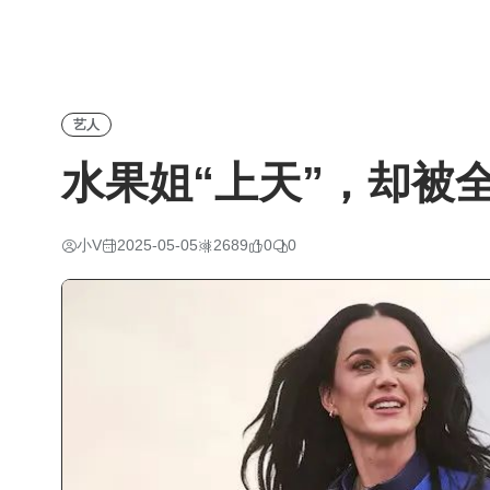
艺人
水果姐“上天”，却被
小V
2025-05-05
2689
0
0