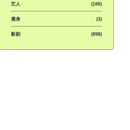
艺人
(166)
瘦身
(3)
影剧
(898)