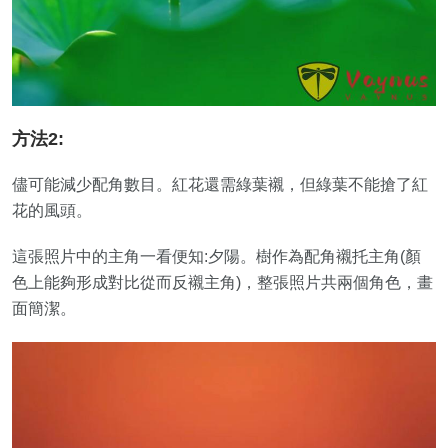
方法2:
儘可能減少配角數目。紅花還需綠葉襯，但綠葉不能搶了紅
花的風頭。
這張照片中的主角一看便知:夕陽。樹作為配角襯托主角(顏
色上能夠形成對比從而反襯主角)，整張照片共兩個角色，畫
面簡潔。