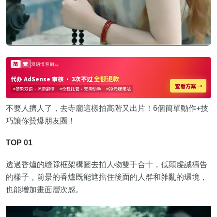
不要人擠人了，去寺廟這樣拍高階又出片！6個簡單動作+技
巧讓你贊爆朋友圈！
TOP 01
透過香爐的縫隙框架構圖去拍人物雙手合十，低頭虔誠禱告
的樣子，前景的香爐既能遮擋住後面的人群和雜亂的環境，
也能增加畫面層次感。