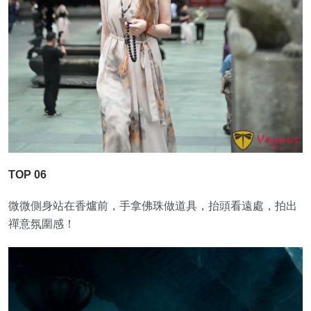
TOP 06
微微側身站在香爐前，手拿佛珠做道具，抬頭看遠處，拍出
禪意氛圍感！