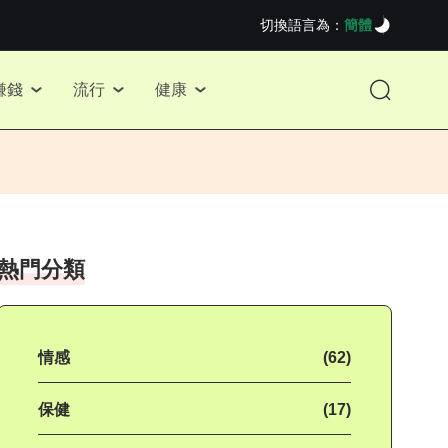
切換語言為：
簡體
賺錢
流行
健康
熱門分類
情感
(62)
保健
(17)