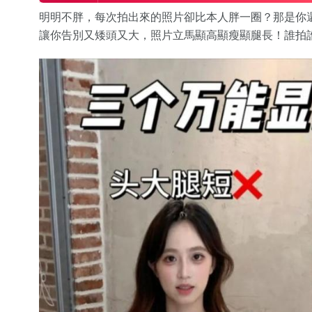
明明不胖，每次拍出來的照片卻比本人胖一圈？那是你
讓你告別又矮頭又大，照片立馬顯高顯瘦顯腿長！誰拍