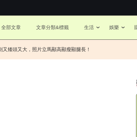
全部文章
文章分類&標籤
生活
娛樂
別又矮頭又大，照片立馬顯高顯瘦顯腿長！