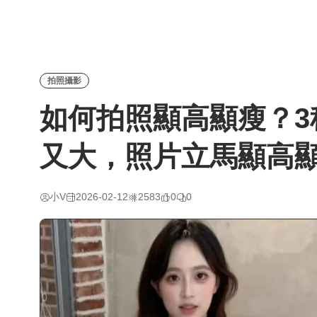
拍照攝影
如何拍照顯高顯瘦？3
又大，照片立馬顯高
小V
2026-02-12
2583
0
0