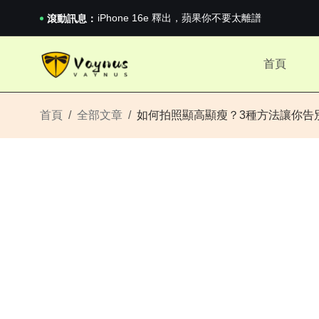
iPhone 16e 釋出，蘋果你不要太離譜
滾動訊息：
2026澳網男單收官：全滿貫對上全滿亞，德約...
《巔峰守衛 Highguard》正式上線，官...
iPhone 16e 釋出，蘋果你不要太離譜
首頁
首頁
全部文章
如何拍照顯高顯瘦？3種方法讓你告