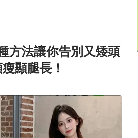
種方法讓你告別又矮頭
顯瘦顯腿長！