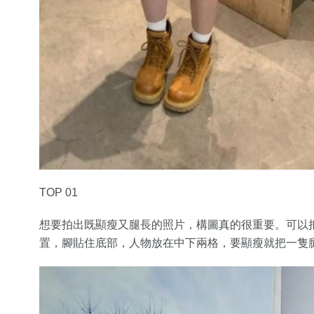
TOP 01
想要拍出既顯瘦又腿長的照片，構圖真的很重要。可以
置，腳貼住底部，人物放在中下兩格，要顯瘦就把一隻