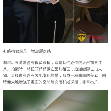
4. 綠植做前景，增加層次感
咖啡店裏通常會有很多綠植，這是我們絕佳的天然前景道
具。拍攝時，將鏡頭稍稍藏在葉片後面，透過縫隙去拍人
物。這樣做可以有效地虛化前景，形成一種朦朧的美感，同
時極大地增強了畫面的空間層次感和縱深感，非常出片。