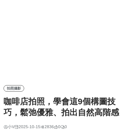
拍照攝影
咖啡店拍照，學會這9個構圖技
巧，鬆弛優雅、拍出自然高階感
小V
2025-10-15
2836
0
0