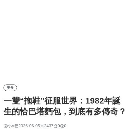
美食
一雙“拖鞋”征服世界：1982年誕
生的恰巴塔麪包，到底有多傳奇？
小V
2026-06-05
2437
0
0