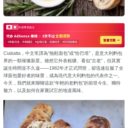
Ciabatta，中文常譯為“拖鞋面包”或“恰巴塔”，是意大利麪包
界的一顆璀璨新星。雖然它外表粗獷、看似“古老”，但其實
誕生時間並不久遠——1982年才正式問世，卻迅速征服了全
球面包愛好者的味蕾，成為現代意大利麪包的代表作之一。
今天，我們就來聊聊這款“年輕的老麪包”的前世今生、獨特
魅力，以及如何在家嘗試它的地道風味。