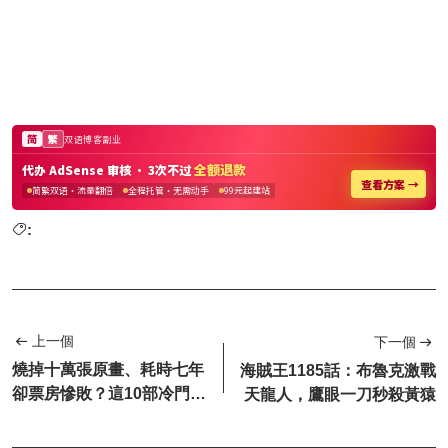
:
上一個
下一個
燒掉十萬張原畫、耗時七年
海賊王1185話：布魯克激戰
卻票房慘敗？這10部冷門老
天龍人，鷹眼一刀秒殺黃猿
番，藏著動畫最瘋狂的時代