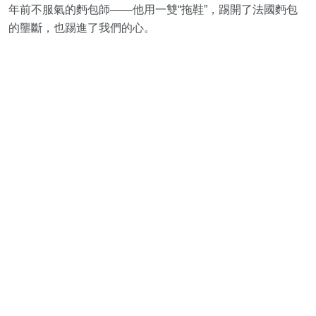
年前不服氣的麪包師——他用一雙“拖鞋”，踢開了法國麪包
的壟斷，也踢進了我們的心。