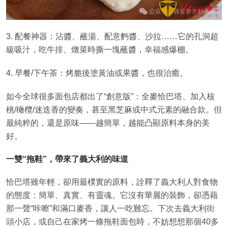
3. 配餐神器：沾醬、蘸湯、配意麪醬、沙拉……它的孔洞超
級吸汁，吃牛排、燉菜時撕一塊蘸醬，幸福感爆棚。
4. 早餐/下午茶：烤脆後塗黃油或果醬，也很治癒。
如今全球很多面包店都出了“創意版”：全麥恰巴塔、加入核
桃/橄欖/迷迭香的變奏，甚至黑芝麻或中式元素的融合款。但
最純粹的，還是原味——越簡單，越能凸顯原料本身的美
好。
一雙“拖鞋”，帶來了義大利的味道
恰巴塔雖年輕，卻用最樸實的原料，詮釋了義大利人對食物
的態度：簡單、真實、有靈魂。它沒有華麗的裝飾，卻憑藉
那一聲“咔嚓”和滿口麥香，讓人一吃難忘。下次去義大利街
頭小店，或自己在家烤一條拖鞋面包時，不妨想想那個40多