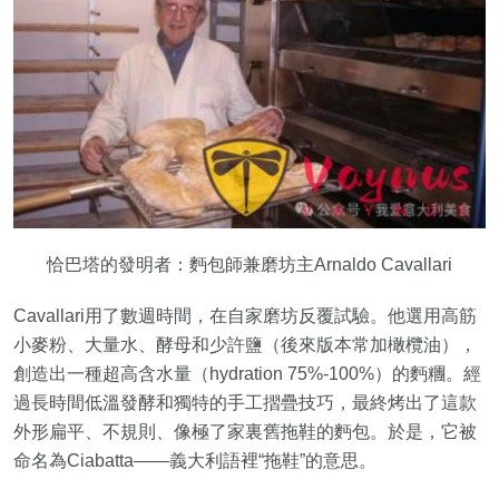
恰巴塔的發明者：麪包師兼磨坊主Arnaldo Cavallari
Cavallari用了數週時間，在自家磨坊反覆試驗。他選用高筋
小麥粉、大量水、酵母和少許鹽（後來版本常加橄欖油），
創造出一種超高含水量（hydration 75%-100%）的麪糰。經
過長時間低溫發酵和獨特的手工摺疊技巧，最終烤出了這款
外形扁平、不規則、像極了家裏舊拖鞋的麪包。於是，它被
命名為Ciabatta——義大利語裡“拖鞋”的意思。