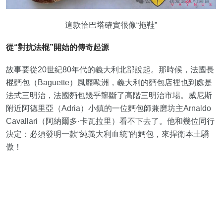
這款恰巴塔確實很像“拖鞋”
從“對抗法棍”開始的傳奇起源
故事要從20世紀80年代的義大利北部說起。那時候，法國長
棍麪包（Baguette）風靡歐洲，義大利的麪包店裡也到處是
法式三明治，法國麪包幾乎壟斷了高階三明治市場。威尼斯
附近阿德里亞（Adria）小鎮的一位麪包師兼磨坊主Arnaldo
Cavallari（阿納爾多·卡瓦拉里）看不下去了。他和幾位同行
決定：必須發明一款“純義大利血統”的麪包，來捍衛本土驕
傲！