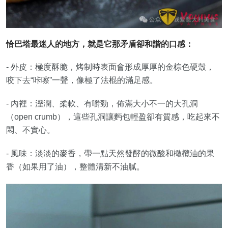
恰巴塔最迷人的地方，就是它那矛盾卻和諧的口感：
- 外皮：極度酥脆，烤制時表面會形成厚厚的金棕色硬殼，
咬下去“咔嚓”一聲，像極了法棍的滿足感。
- 內裡：溼潤、柔軟、有嚼勁，佈滿大小不一的大孔洞
（open crumb），這些孔洞讓麪包輕盈卻有質感，吃起來不
悶、不實心。
- 風味：淡淡的麥香，帶一點天然發酵的微酸和橄欖油的果
香（如果用了油），整體清新不油膩。