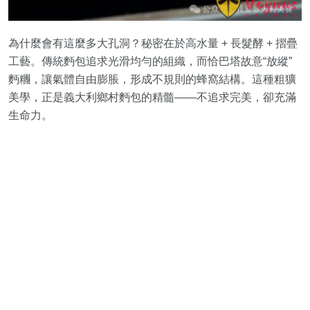
為什麼會有這麼多大孔洞？秘密在於高水量 + 長髮酵 + 摺疊
工藝。傳統麪包追求光滑均勻的組織，而恰巴塔故意“放縱”
麪糰，讓氣體自由膨脹，形成不規則的蜂窩結構。這種粗獷
美學，正是義大利鄉村麪包的精髓——不追求完美，卻充滿
生命力。