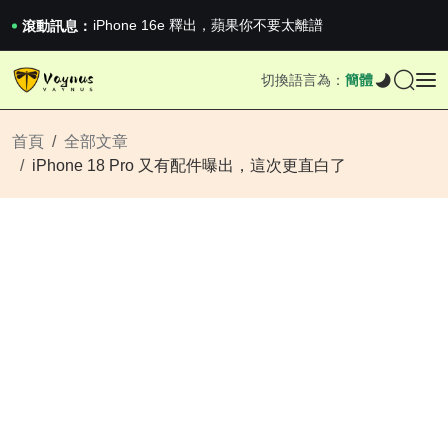
iPhone 16e 釋出，蘋果你不要太離譜
2026澳網男單收官：全滿貫對上全滿亞，德約...
滾動訊息：
《巔峰守衛 Highguard》正式上線，官...
iPhone 16e 釋出，蘋果你不要太離譜
切換語言為：
簡體
首頁
全部文章
iPhone 18 Pro 又有配件曝出，這次更直白了