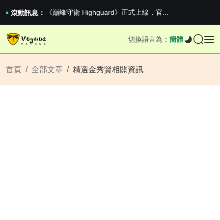
《巔峰守衛 Highguard》正式上線，官...
滾動訊息：
iPhone 16e 釋出，蘋果你不要太離譜
2026澳網男單收官：全滿貫對上全滿亞，德約...
《巔峰守衛 Highguard》正式上線，官...
切換語言為：
簡體
iPhone 16e 釋出，蘋果你不要太離譜
首頁
全部文章
精選金秀賢相關資訊