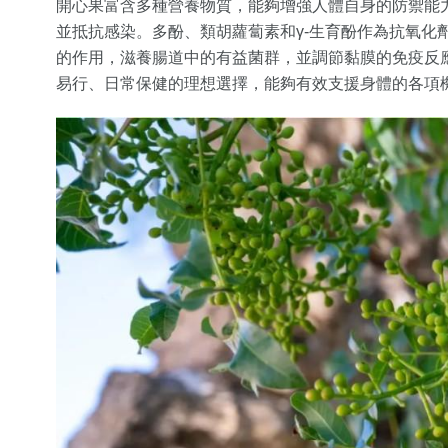
開心果富含多種營養物質，能夠增強人體自身的防禦能
並抵抗感染。多酚、類胡蘿蔔素和γ-生育酚作為抗氧化
的作用，滋養腸道中的有益菌群，並調節黏膜的免疫反
易行、日常保健的理想選擇，能夠有效支援身體的各項