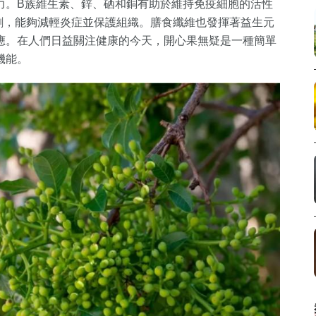
力。B族維生素、鋅、硒和銅有助於維持免疫細胞的活性
劑，能夠減輕炎症並保護組織。膳食纖維也發揮著益生元
應。在人們日益關注健康的今天，開心果無疑是一種簡單
機能。