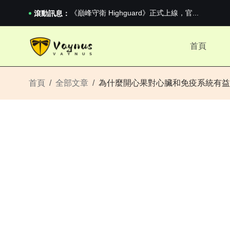
2026澳網男單收官：全滿貫對上全滿亞，德約...
《巔峰守衛 Highguard》正式上線，官...
滾動訊息：
男生找物件最重要的是什麼？太真實了
2026澳網男單收官：全滿貫對上全滿亞，德約...
首頁
《巔峰守衛 Highguard》正式上線，官...
首頁
全部文章
為什麼開心果對心臟和免疫系統有益