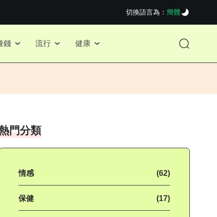
切換語言為：
簡體
賺錢
流行
健康
熱門分類
情感
(62)
保健
(17)