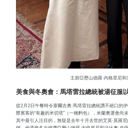
主廚亞歷山德羅·內格里尼和
美食與冬奧會：馬塔雷拉總統被湯征服以
從2月2日午餐時令塞爾吉奧·馬塔雷拉總統讚不絕口的伊特魯
際賓客的“有趣的米切塔”（一種麪包），米蘭奧運會尚
其中最引人注目的，無疑是去年十月去世的艾莫·莫羅
鍾，他還曾多次稱讚亞歷山德羅·內格里尼和法比奧·皮