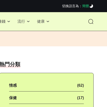
切換語言為：
簡體
賺錢
流行
健康
熱門分類
情感
(62)
保健
(17)