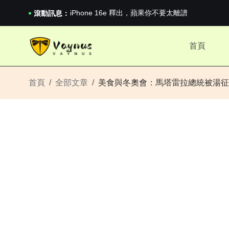
《巔峰守衛 Highguard》正式上線，官...
iPhone 16e 釋出，蘋果你不要太離譜
滾動訊息：
2026澳網男單收官：全滿貫對上全滿亞，德約...
《巔峰守衛 Highguard》正式上線，官...
首頁
iPhone 16e 釋出，蘋果你不要太離譜
首頁
全部文章
美食與冬奧會：馬塔雷拉總統被湯征