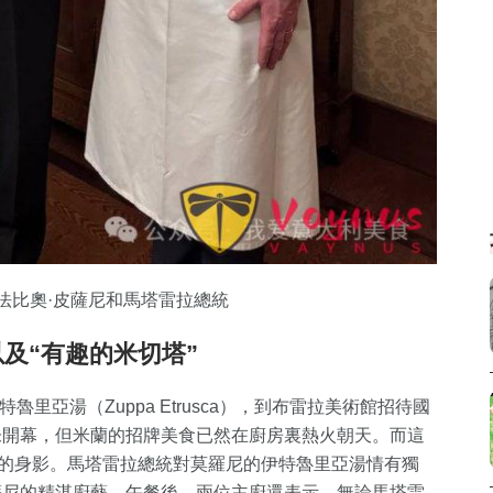
法比奧·皮薩尼和馬塔雷拉總統
及“有趣的米切塔”
里亞湯（Zuppa Etrusca），到布雷拉美術館招待國
未開幕，但米蘭的招牌美食已然在廚房裏熱火朝天。而這
尼的身影。馬塔雷拉總統對莫羅尼的伊特魯里亞湯情有獨
薩尼的精湛廚藝。午餐後，兩位主廚還表示，無論馬塔雷