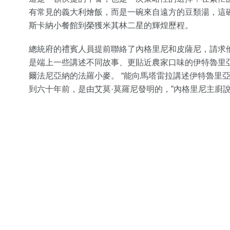
有常見的義大利燴飯，而是一碗來自遠方的豆類湯，這
斯卡納小餐館到榮獲米其林二星的輝煌歷程。
總統府的禮賓人員提前聯絡了內格里尼和皮薩尼，請求
是端上一些講述不同故事、更貼近農家口味的伊特魯里
爾法尼亞納的法羅小麥。 “能向馬塔雷拉講述伊特魯里
到六十年前，是由艾莫·莫羅尼發明的，”內格里尼主廚