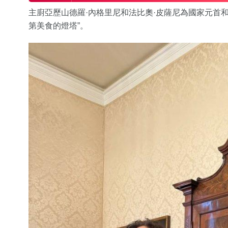
主廚亞歷山德羅·內格里尼和法比奧·皮薩尼為國家元首
第美食的燈塔”。