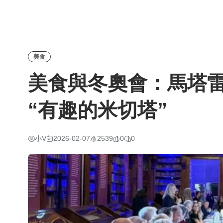
美食
美食與冬奧會：馬塔
“有趣的米切塔”
小V
2026-02-07
2539
0
0