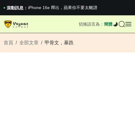
《巔峰守衛 Highguard》正式上線，官...
iPhone 16e 釋出，蘋果你不要太離譜
滾動訊息：
2026澳網男單收官：全滿貫對上全滿亞，德約...
《巔峰守衛 Highguard》正式上線，官...
切換語言為：
簡體
iPhone 16e 釋出，蘋果你不要太離譜
首頁
全部文章
甲骨文，暴跌