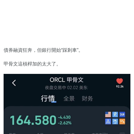
債券融資狂奔，但銀行開始“踩剎車”。
甲骨文這槓桿加的太大了。