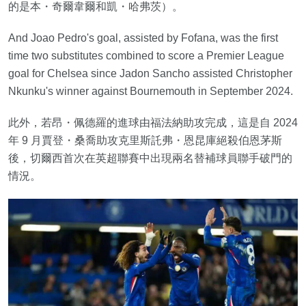
的是本・奇爾韋爾和凱・哈弗茨）。
And Joao Pedro's goal, assisted by Fofana, was the first
time two substitutes combined to score a Premier League
goal for Chelsea since Jadon Sancho assisted Christopher
Nkunku's winner against Bournemouth in September 2024.
此外，若昂・佩德羅的進球由福法納助攻完成，這是自 2024
年 9 月賈登・桑喬助攻克里斯託弗・恩昆庫絕殺伯恩茅斯
後，切爾西首次在英超聯賽中出現兩名替補球員聯手破門的
情況。