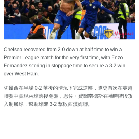
Chelsea recovered from 2-0 down at half-time to win a
Premier League match for the very first time, with Enzo
Fernandez scoring in stoppage time to secure a 3-2 win
over West Ham.
切爾西在半場 0-2 落後的情況下完成逆轉，隊史首次在英超
聯賽中實現兩球落後翻盤，恩佐・費爾南德斯在補時階段攻
入制勝球，幫助球隊 3-2 擊敗西漢姆聯。