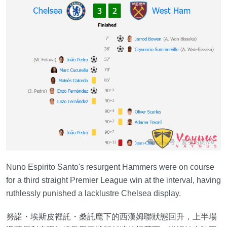
Nuno Espirito Santo's resurgent Hammers were on course
for a third straight Premier League win at the interval, having
ruthlessly punished a lacklustre Chelsea display.
努諾・埃斯皮裡託・桑託麾下的西漢姆聯狀態回升，上半場