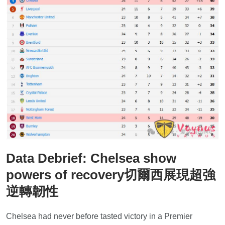
Data Debrief: Chelsea show
powers of recovery切爾西展現超強
逆轉韌性
Chelsea had never before tasted victory in a Premier