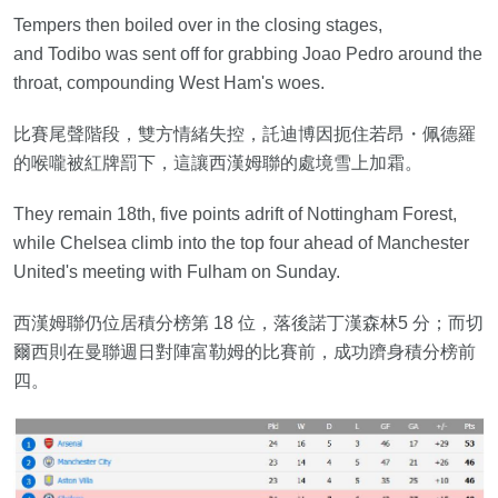
Tempers then boiled over in the closing stages,
and Todibo was sent off for grabbing Joao Pedro around the
throat, compounding West Ham's woes.
比賽尾聲階段，雙方情緒失控，託迪博因扼住若昂・佩德羅
的喉嚨被紅牌罰下，這讓西漢姆聯的處境雪上加霜。
They remain 18th, five points adrift of Nottingham Forest,
while Chelsea climb into the top four ahead of Manchester
United's meeting with Fulham on Sunday.
西漢姆聯仍位居積分榜第 18 位，落後諾丁漢森林5 分；而切
爾西則在曼聯週日對陣富勒姆的比賽前，成功躋身積分榜前
四。