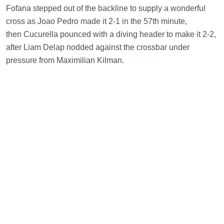
Fofana stepped out of the backline to supply a wonderful
cross as Joao Pedro made it 2-1 in the 57th minute,
then Cucurella pounced with a diving header to make it 2-2,
after Liam Delap nodded against the crossbar under
pressure from Maximilian Kilman.