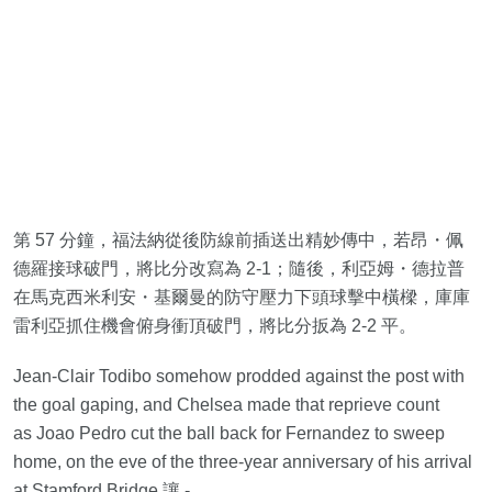
第 57 分鐘，福法納從後防線前插送出精妙傳中，若昂・佩
德羅接球破門，將比分改寫為 2-1；隨後，利亞姆・德拉普
在馬克西米利安・基爾曼的防守壓力下頭球擊中橫樑，庫庫
雷利亞抓住機會俯身衝頂破門，將比分扳為 2-2 平。
Jean-Clair Todibo somehow prodded against the post with
the goal gaping, and Chelsea made that reprieve count
as Joao Pedro cut the ball back for Fernandez to sweep
home, on the eve of the three-year anniversary of his arrival
at Stamford Bridge.讓 -