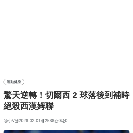
運動健身
驚天逆轉！切爾西 2 球落後到補時
絕殺西漢姆聯
小V
2026-02-01
2588
0
0