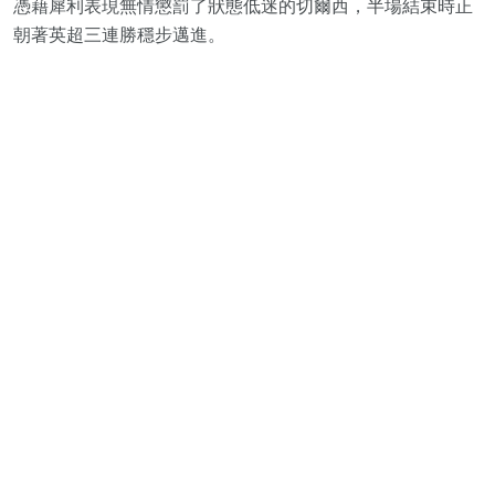
憑藉犀利表現無情懲罰了狀態低迷的切爾西，半場結束時正
朝著英超三連勝穩步邁進。