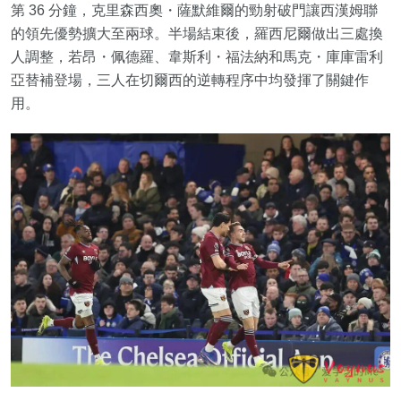
第 36 分鐘，克里森西奧・薩默維爾的勁射破門讓西漢姆聯
的領先優勢擴大至兩球。半場結束後，羅西尼爾做出三處換
人調整，若昂・佩德羅、韋斯利・福法納和馬克・庫庫雷利
亞替補登場，三人在切爾西的逆轉程序中均發揮了關鍵作
用。