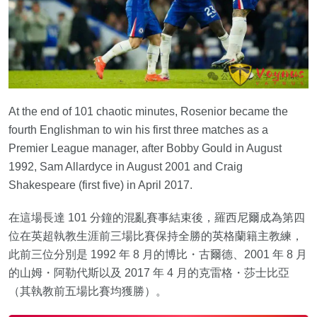
At the end of 101 chaotic minutes, Rosenior became the
fourth Englishman to win his first three matches as a
Premier League manager, after Bobby Gould in August
1992, Sam Allardyce in August 2001 and Craig
Shakespeare (first five) in April 2017.
在這場長達 101 分鐘的混亂賽事結束後，羅西尼爾成為第四
位在英超執教生涯前三場比賽保持全勝的英格蘭籍主教練，
此前三位分別是 1992 年 8 月的博比・古爾德、2001 年 8 月
的山姆・阿勒代斯以及 2017 年 4 月的克雷格・莎士比亞
（其執教前五場比賽均獲勝）。