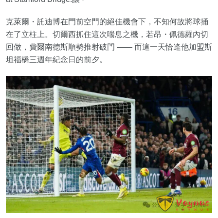
克萊爾・託迪博在門前空門的絕佳機會下，不知何故將球捅
在了立柱上。切爾西抓住這次喘息之機，若昂・佩德羅內切
回做，費爾南德斯順勢推射破門 —— 而這一天恰逢他加盟斯
坦福橋三週年紀念日的前夕。