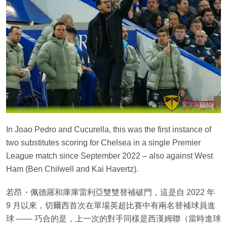
In Joao Pedro and Cucurella, this was the first instance of
two substitutes scoring for Chelsea in a single Premier
League match since September 2022 – also against West
Ham (Ben Chilwell and Kai Havertz).
若昂・佩德羅和庫庫雷利亞雙雙替補破門，這是自 2022 年
9 月以來，切爾西首次在單場英超比賽中有兩名替補球員進
球 —— 巧合的是，上一次的對手同樣是西漢姆聯（當時進球