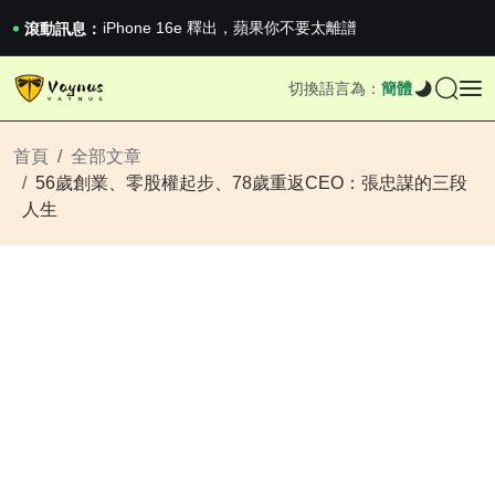
《巔峰守衛 Highguard》正式上線，官...
iPhone 16e 釋出，蘋果你不要太離譜
滾動訊息：
2026澳網男單收官：全滿貫對上全滿亞，德約...
《巔峰守衛 Highguard》正式上線，官...
切換語言為：
簡體
iPhone 16e 釋出，蘋果你不要太離譜
首頁
全部文章
56歲創業、零股權起步、78歲重返CEO：張忠謀的三段
人生