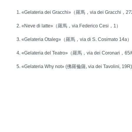
1. «Gelateria dei Gracchi»（羅馬，via dei Gracchi，2
2. «Neve di latte»（羅馬，via Federico Cesi，1）
3. «Gelateria Otaleg»（羅馬，via di S. Cosimato 14a）
4. «Gelateria del Teatro»（羅馬，via dei Coronari，65
5. «Gelateria Why not» (佛羅倫薩, via dei Tavolini, 19R)