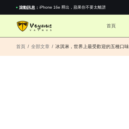
iPhone 16e 釋出，蘋果你不要太離譜
滾動訊息：
2026澳網男單收官：全滿貫對上全滿亞，德約...
《巔峰守衛 Highguard》正式上線，官...
iPhone 16e 釋出，蘋果你不要太離譜
首頁
首頁
全部文章
冰淇淋，世界上最受歡迎的五種口味：T