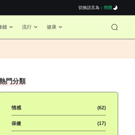
切換語言為：
簡體
賺錢
流行
健康
熱門分類
情感
(62)
保健
(17)