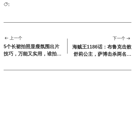
:
上一个
下一个
5个长裙拍照显瘦氛围出片
海贼王1186话：布鲁克击败
技巧，万能又实用，谁拍谁
舒莉公主，萨博击杀两名天
漂亮好看！
龙人