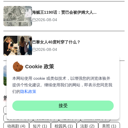
海贼王1190话：贾巴会被伊姆大人...
2026-08-04
巴黎女人40度时穿了什么？
2026-08-04
Cookie 政策
和闺蜜出去玩就这么拍！拍照不尴尬！...
本网站使用 cookie 或类似技术，以增强您的浏览体验并
2026-08-04
提供个性化建议。继续使用我们的网站，即表示您同意我
们的
隐私政策
热门标签
接受
网红 (13)
Netflix (3)
爱情片 (7)
绿卡 (1)
天海祐希 (1)
文艺范 (1)
过敏 (1)
拍照构图 (1)
动画剧 (4)
短片 (1)
校园风 (1)
法影 (2)
美照 (1)