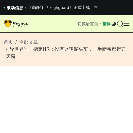
《巅峰守卫 Highguard》正式上线，官...
滚动信息：
iPhone 16e 发布，苹果你不要太离谱
2026澳网男单收官：全满贯对上全满亚，德约...
切换语言为：
繁体
《巅峰守卫 Highguard》正式上线，官...
iPhone 16e 发布，苹果你不要太离谱
首页
全部文章
异世界唯一指定HR：没有这辆泥头车，一半新番都得开
天窗