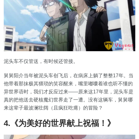
泥头车不仅管送，有时候还管接。
舅舅阳介当年被泥头车创飞后，在病床上躺了整整17年。当
他带着那抹极其猥琐的笑容醒来，嘴里嘟囔着谁也听不懂的
异世界语时，我们才反应过来——原来这17年里，泥头车是
真的把他送去硬核魔幻世界走了一遭。没有这辆车，舅舅哪
来这辈子最波澜壮阔（且疯狂吃瘪）的冒险？
4.《为美好的世界献上祝福！》