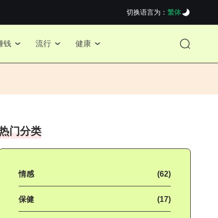
切换语言为：
繁体
赚钱
流行
健康
热门分类
情感
(62)
保健
(17)