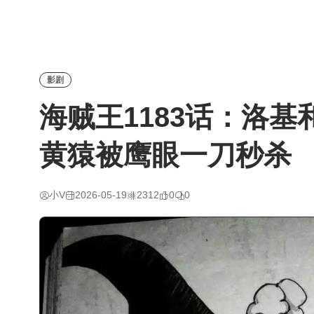
影剧
海贼王1183话：洛
黄猿被鹰眼一刀秒杀
小V
2026-05-19
2312
0
0