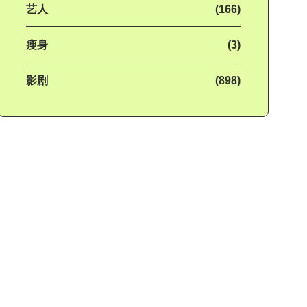
艺人
(166)
瘦身
(3)
影剧
(898)