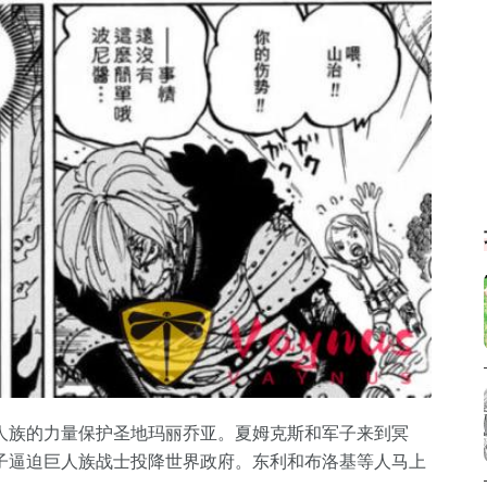
人族的力量保护圣地玛丽乔亚。夏姆克斯和军子来到冥
子逼迫巨人族战士投降世界政府。东利和布洛基等人马上