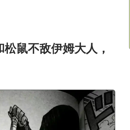
基和松鼠不敌伊姆大人，