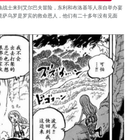
族战士来到艾尔巴夫冒险，东利和布洛基等人亲自举办宴
竟萨乌罗是罗宾的救命恩人，他们有二十多年没有见面