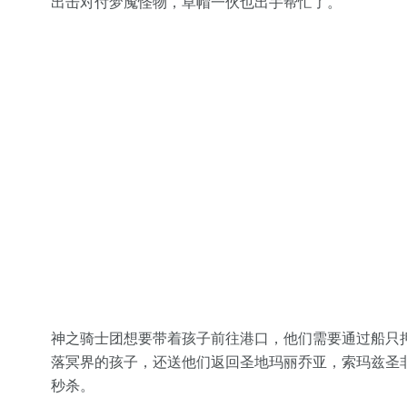
出击对付梦魇怪物，草帽一伙也出手帮忙了。
神之骑士团想要带着孩子前往港口，他们需要通过船只
落冥界的孩子，还送他们返回圣地玛丽乔亚，索玛兹圣
秒杀。