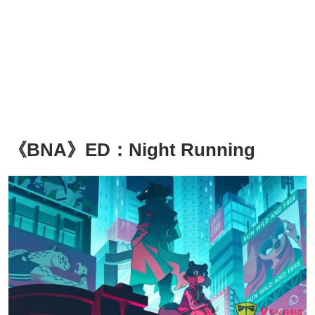
《BNA》ED：Night Running