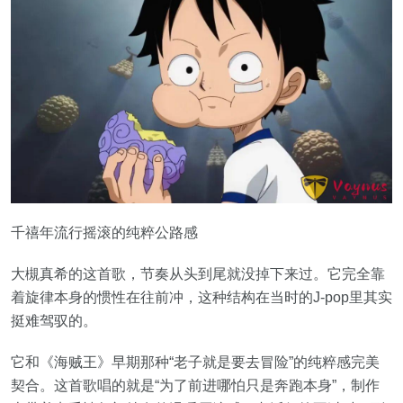
千禧年流行摇滚的纯粹公路感
大槻真希的这首歌，节奏从头到尾就没掉下来过。它完全靠
着旋律本身的惯性在往前冲，这种结构在当时的J-pop里其实
挺难驾驭的。
它和《海贼王》早期那种“老子就是要去冒险”的纯粹感完美
契合。这首歌唱的就是“为了前进哪怕只是奔跑本身”，制作