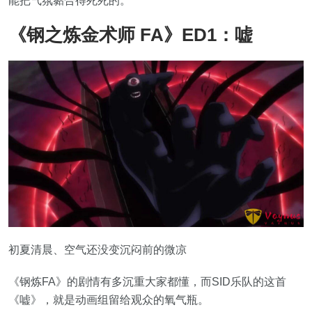
能把气氛黏合得死死的。
《钢之炼金术师 FA》ED1：嘘
初夏清晨、空气还没变沉闷前的微凉
《钢炼FA》的剧情有多沉重大家都懂，而SID乐队的这首
《嘘》，就是动画组留给观众的氧气瓶。