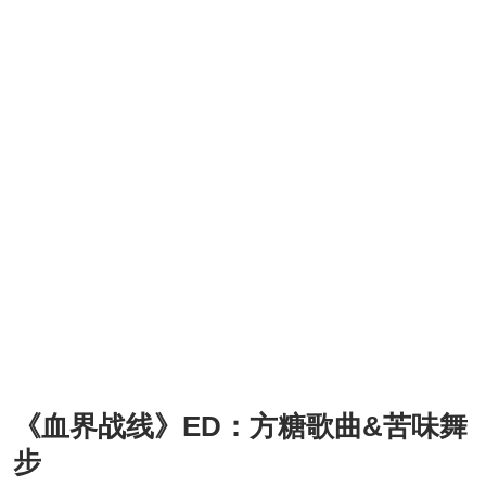
《血界战线》ED：方糖歌曲&苦味舞
步