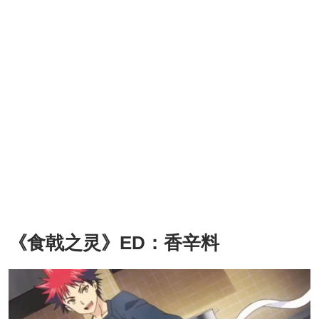
《食戟之灵》ED：香辛料