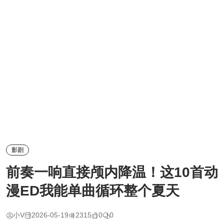
影剧
前奏一响直接颅内降温！这10首动
漫ED我能单曲循环整个夏天
小V
2026-05-19
2315
0
0