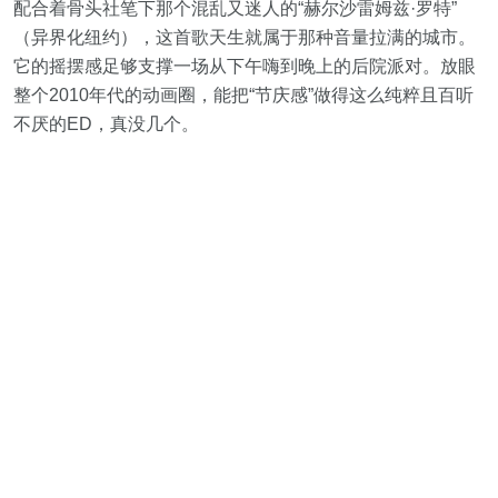
配合着骨头社笔下那个混乱又迷人的“赫尔沙雷姆兹·罗特”
（异界化纽约），这首歌天生就属于那种音量拉满的城市。
它的摇摆感足够支撑一场从下午嗨到晚上的后院派对。放眼
整个2010年代的动画圈，能把“节庆感”做得这么纯粹且百听
不厌的ED，真没几个。