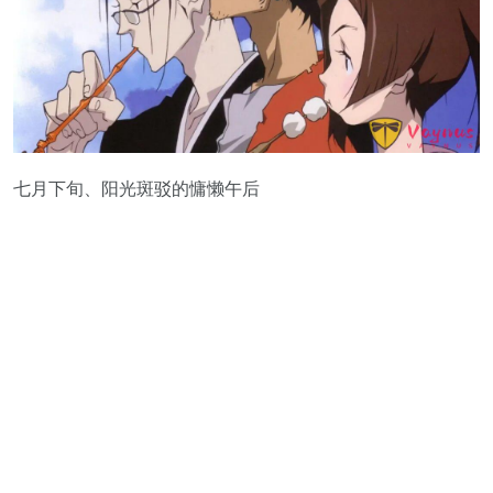
七月下旬、阳光斑驳的慵懒午后