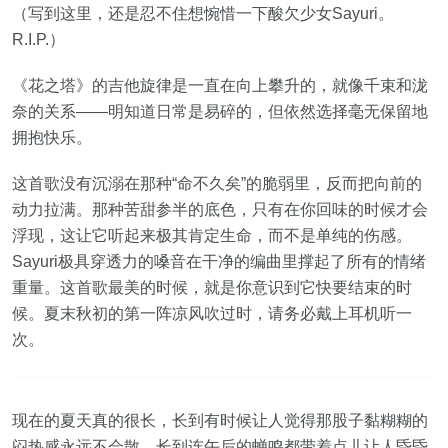
（写到这里，还是忍不住想惋惜一下酸欠少女Sayuri。
R.I.P.）
《花之塔》的吉他旋律是一直在向上攀升的，就像千束和泷
奈的关系——明知道日常是易碎的，但依然选择毫无保留地
拥抱快乐。
这首歌没有沉溺在那种“命不久矣”的脆弱里，反而把向前的
动力拉满。那种苦甜参半的底色，只有在你回味的时候才会
浮现，这让它听起来极其肯定生命，而不是单纯的伤感。
Sayuri极具穿透力的嗓音在干净的编曲里撑起了所有的情绪
重量。这首歌最美的时候，就是你意识到它快要结束的时
候。夏末秋初的第一阵凉风吹过时，请务必戴上耳机听一
次。
现在的夏天真的很长，长到有时候让人觉得那股子黏糊糊的
闷热感永远不会散，长到连午后的蝉鸣都带着点儿让人昏昏