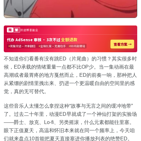
不知道你们看番有没有跳ED（片尾曲）的习惯？其实很多时
候，ED承载的情绪重量一点都不比OP少。当一集动画在最
高潮或者最胃疼的地方戛然而止，ED的前奏一响，那种把人
从紧绷的剧情里拽出来、扔进一个更温暖自由的空间里的感
觉，真的无可替代。
这些音乐人太懂怎么拿捏这种“故事与无言之间的缓冲地带”
了。过去二十年里，动漫ED早就成了一个神仙打架的实验场
——爵士、放克、Lo-fi、另类摇滚，什么元素都能往里塞。
眼下正值夏天，高温和怀旧本来就在同一个频率上，今天咱
们就来盘点10首能把夏天直接塞进你播放列表的绝赞ED。