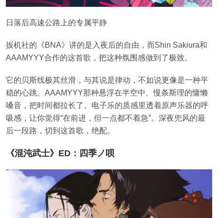
日落后高速公路上的专属平静
扳机社的《BNA》讲的是入夜后的自由，而Shin Sakiura和
AAAMYYY合作的这首歌，把这种氛围感做到了极致。
它的贝斯线极其丝滑，与其说是律动，不如说更像是一种平
稳的心跳。AAAMYYY那种悬浮在半空中、慢条斯理的慵懒
嗓音，把时间都拉长了。电子乐的质感里透着原声乐器的呼
吸感，让你觉得“在前进，但一点都不着急”。深夜兜风的最
后一段路，切到这首歌，绝配。
《混沌武士》ED：四季ノ呗