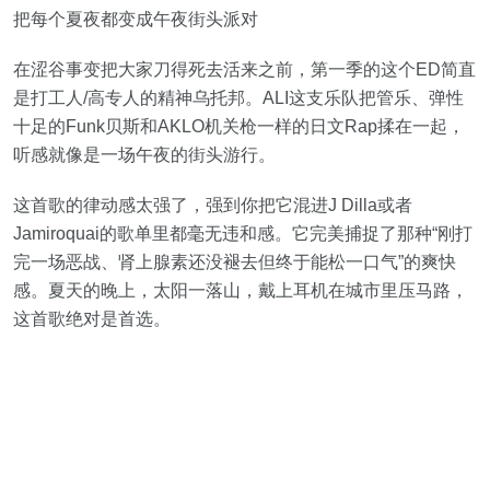
把每个夏夜都变成午夜街头派对
在涩谷事变把大家刀得死去活来之前，第一季的这个ED简直
是打工人/高专人的精神乌托邦。ALI这支乐队把管乐、弹性
十足的Funk贝斯和AKLO机关枪一样的日文Rap揉在一起，
听感就像是一场午夜的街头游行。
这首歌的律动感太强了，强到你把它混进J Dilla或者
Jamiroquai的歌单里都毫无违和感。它完美捕捉了那种“刚打
完一场恶战、肾上腺素还没褪去但终于能松一口气”的爽快
感。夏天的晚上，太阳一落山，戴上耳机在城市里压马路，
这首歌绝对是首选。