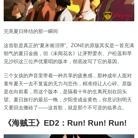
完美夏日终结的那一瞬间
这首歌是真正的“夏末催泪弹”。ZONE的原版其实是一首充满
朝气的夏日金曲，但《未闻花名》让茅野爱衣、户松遥和早
见沙织这三位声优重唱的版本，彻底改写了它的基因。
三个女孩的声音里带着一种共享的疲惫感，那种成年人面对
童年夏天一去不复返的无力与悲伤，精准得让人心碎。原版
是在向前看，而这个版本，是隔着十年的生离死别在回头
望。夏日旅行的最后一晚，夕阳变成金黄色，你意识到明天
又要回去搬砖了——这首歌，就是那个不可逆的临界点。
《海贼王》ED2：Run! Run! Run!