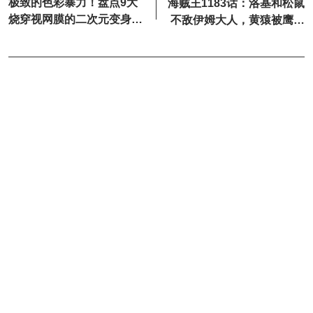
极致的色彩暴力！盘点9大
海贼王1183话：洛基和松鼠
烧穿视网膜的二次元变身名
不敌伊姆大人，黄猿被鹰眼
场面
一刀秒杀