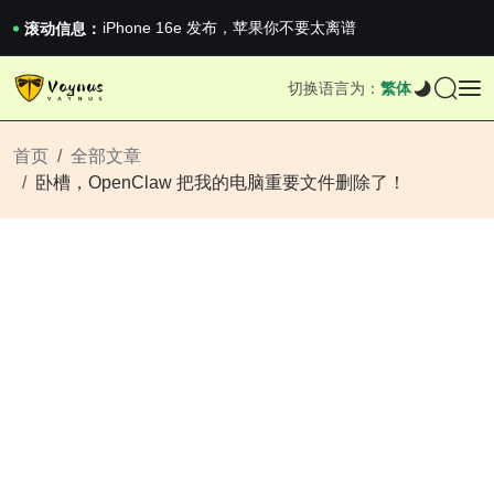
iPhone 16e 发布，苹果你不要太离谱
2026澳网男单收官：全满贯对上全满亚，德约...
滚动信息：
《巅峰守卫 Highguard》正式上线，官...
iPhone 16e 发布，苹果你不要太离谱
切换语言为：
繁体
首页
全部文章
卧槽，OpenClaw 把我的电脑重要文件删除了！