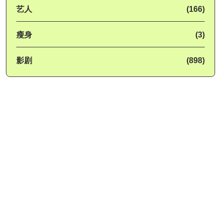
艺人
(166)
瘦身
(3)
影剧
(898)