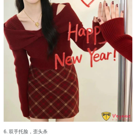
6. 双手托脸，歪头杀