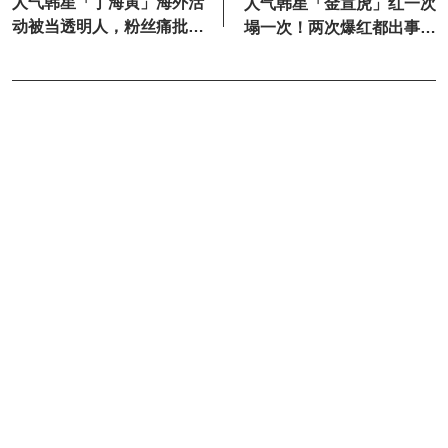
人气韩星「丁海寅」海外活
人气韩星「金宣虎」红一次
动被当透明人，粉丝痛批差
塌一次！两次爆红都出事！
别待遇！
网叹：仇人看了都心疼！