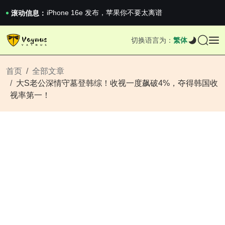
《巅峰守卫 Highguard》正式上线，官...
iPhone 16e 发布，苹果你不要太离谱
滚动信息：
2026澳网男单收官：全满贯对上全满亚，德约...
《巅峰守卫 Highguard》正式上线，官...
切换语言为：
繁体
iPhone 16e 发布，苹果你不要太离谱
首页
全部文章
大S老公深情守墓登韩综！收视一度飙破4%，夺得韩国收
视率第一！