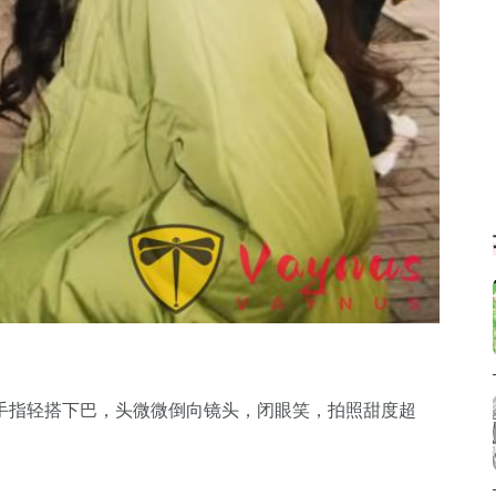
手指轻搭下巴，头微微倒向镜头，闭眼笑，拍照甜度超