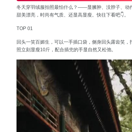
冬天穿羽绒服拍照最怕什么？——显臃肿、没脖子、动
甜美漂亮，时尚有气质、还显高显瘦。快往下看吧👇。
TOP 01
回头一笑百媚生，可以一手插口袋，侧身回头露齿笑，
照立刻显瘦10斤，配合插兜的手显自然又松弛。