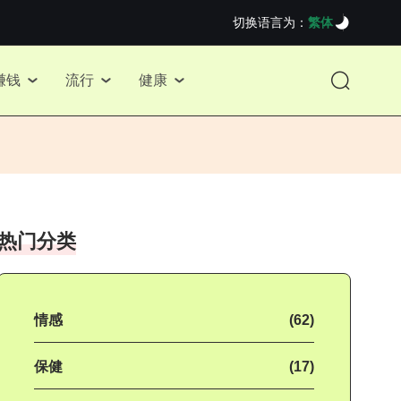
切换语言为：
繁体
赚钱
流行
健康
热门分类
情感
(62)
保健
(17)