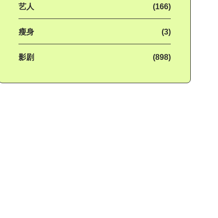
艺人
(166)
瘦身
(3)
影剧
(898)