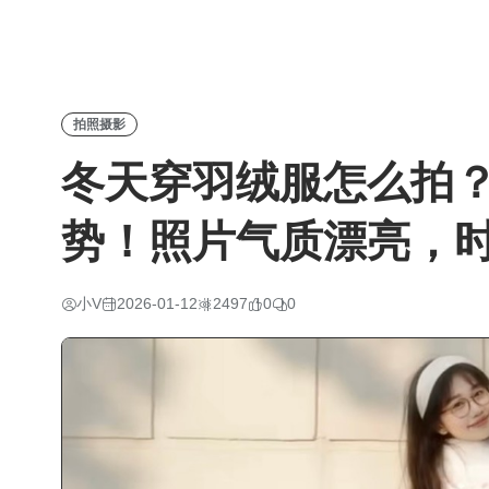
拍照摄影
冬天穿羽绒服怎么拍？
势！照片气质漂亮，
小V
2026-01-12
2497
0
0