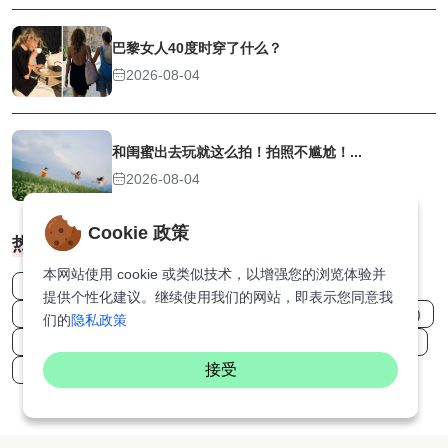
巴黎女人40度时穿了什么？
2026-08-04
和闺蜜出去玩就这么拍！拍照不尴尬！...
2026-08-04
Cookie 政策
热门标签
本网站使用 cookie 或类似技术，以增强您的浏览体验并
星巴克 (1)
女主播 (1)
谍战片 (1)
痴情 (1)
提供个性化建议。继续使用我们的网站，即表示您同意我
动作剧 (9)
情侣 (1)
台片 (2)
夫妻关系 (2)
肿瘤 (1)
们的
隐私政策
许光汉 (1)
励志片 (2)
日本 (17)
辣妹 (1)
漫威 (2)
接受
何超盈 (1)