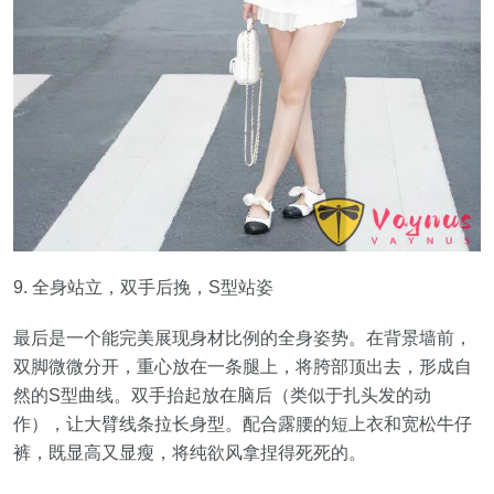
9. 全身站立，双手后挽，S型站姿
最后是一个能完美展现身材比例的全身姿势。在背景墙前，
双脚微微分开，重心放在一条腿上，将胯部顶出去，形成自
然的S型曲线。双手抬起放在脑后（类似于扎头发的动
作），让大臂线条拉长身型。配合露腰的短上衣和宽松牛仔
裤，既显高又显瘦，将纯欲风拿捏得死死的。