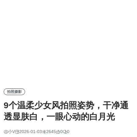
拍照摄影
9个温柔少女风拍照姿势，干净通
透显肤白，一眼心动的白月光
小V
2026-01-03
2645
0
0