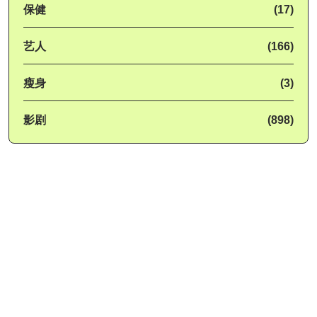
保健
(17)
艺人
(166)
瘦身
(3)
影剧
(898)