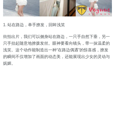
1. 站在路边，单手撩发，回眸浅笑
街拍出片，我们可以侧身站在路边，一只手自然下垂，另一
只手抬起随意地撩拨发丝。眼神要看向镜头，带一抹温柔的
浅笑。这个动作能制造出一种“在路边偶遇”的惊喜感，撩发
的瞬间不仅增加了画面的动态美，还能展现出少女的灵动与
妩媚。