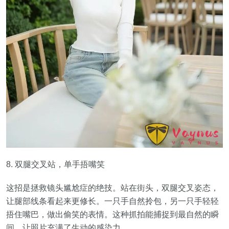
8. 双腿交叉站，单手捂嘴笑
这招是拯救镜头尴尬症的绝技。站在街头，双腿交叉姿态，
让腿部线条看起来更修长。一只手自然拎包，另一只手轻轻
捂住嘴巴，做出偷笑的表情。这种抓拍能捕捉到最自然的瞬
间，让照片充满了生动的感染力。