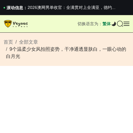
2026澳网男单收官：全满贯对上全满亚，德约...
《巅峰守卫 Highguard》正式上线，官...
滚动信息：
iPhone 16e 发布，苹果你不要太离谱
2026澳网男单收官：全满贯对上全满亚，德约...
切换语言为：
繁体
《巅峰守卫 Highguard》正式上线，官...
iPhone 16e 发布，苹果你不要太离谱
首页
全部文章
9个温柔少女风拍照姿势，干净通透显肤白，一眼心动的
白月光