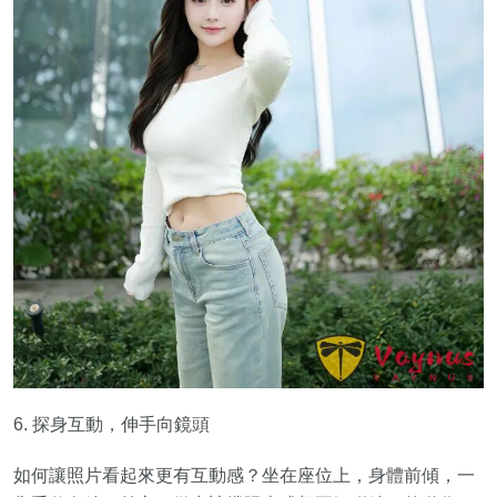
6. 探身互動，伸手向鏡頭
如何讓照片看起來更有互動感？坐在座位上，身體前傾，一