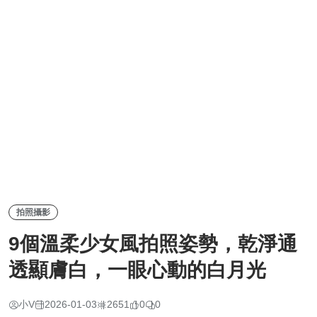
拍照攝影
9個溫柔少女風拍照姿勢，乾淨通
透顯膚白，一眼心動的白月光
小V
2026-01-03
2651
0
0