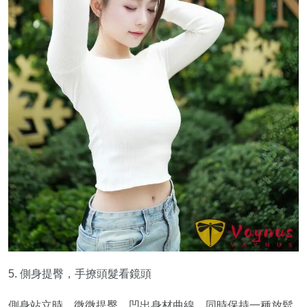
5. 側身提臀，手撩頭髮看鏡頭
側身站立時，微微提臀，凹出身材曲線，同時保持一種放鬆