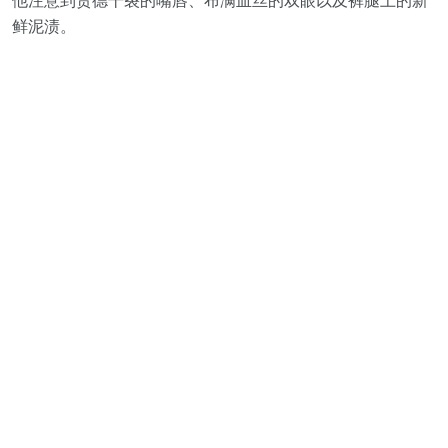
他注意到贾德干裂的嘴唇、布满血丝的双眼以及裤腿上的新
鲜泥渍。