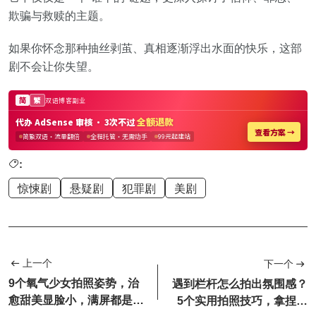
欺骗与救赎的主题。
如果你怀念那种抽丝剥茧、真相逐渐浮出水面的快乐，这部
剧不会让你失望。
:
惊悚剧
悬疑剧
犯罪剧
美剧
上一个
下一个
9个氧气少女拍照姿势，治
遇到栏杆怎么拍出氛围感？
愈甜美显脸小，满屏都是溢
5个实用拍照技巧，拿捏美