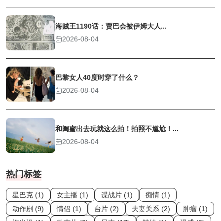
海贼王1190话：贾巴会被伊姆大人...
2026-08-04
巴黎女人40度时穿了什么？
2026-08-04
和闺蜜出去玩就这么拍！拍照不尴尬！...
2026-08-04
热门标签
星巴克 (1)
女主播 (1)
谍战片 (1)
痴情 (1)
动作剧 (9)
情侣 (1)
台片 (2)
夫妻关系 (2)
肿瘤 (1)