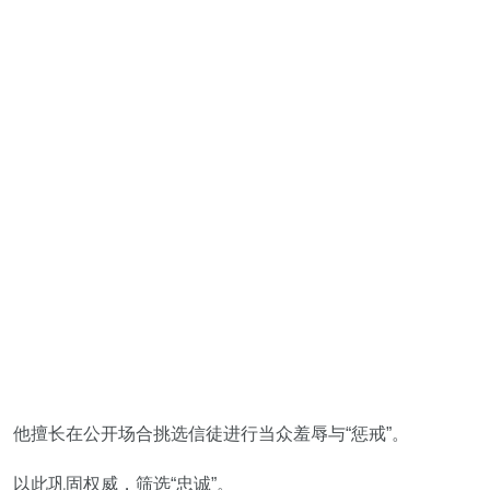
他擅长在公开场合挑选信徒进行当众羞辱与“惩戒”。
以此巩固权威，筛选“忠诚”。