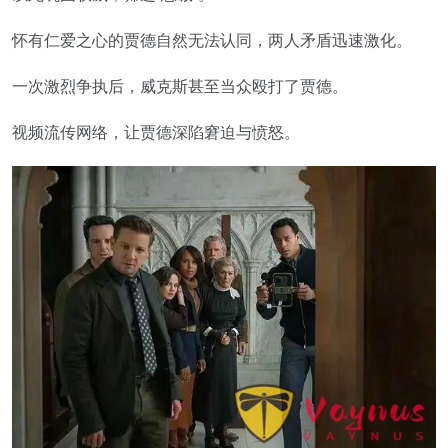
怀有仁爱之心的贾德自然无法认同，两人矛盾迅速激化。
一次激烈争执后，威克斯甚至当众殴打了贾德。
视频流传网络，让贾德深陷窘迫与愤怒。