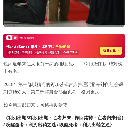
说到近年来让人眼前一亮的推理系列，《利刃出鞘》绝对榜
上有名。
2019年第一部以精巧的阿加莎式古典推理混搭辛辣的社会讽
刺惊艳众人，第二部将舞台移至孤岛，格局更大。
如今第三部归来，风格再度陡变。
《利刃出鞘3/利刃出鞘：亡者归来 / 锋回路转：亡者归来(台)
/ 唤醒逝者：利刃出鞘之迷 / 唤醒死者：利刃出鞘之迷》