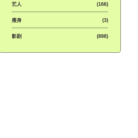
艺人
(166)
瘦身
(3)
影剧
(898)