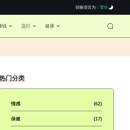
切换语言为：
繁体
赚钱
流行
健康
热门分类
情感
(62)
保健
(17)