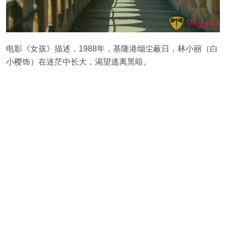
电影《女孩》描述，1988年，基隆港烟尘蔽日，林小丽（白
小樱饰）在迷茫中长大，渴望逃离黑暗。