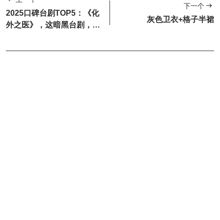
下一个
2025口碑台剧TOP5：《化
灰色卫衣+格子半裙
外之医》，这暗黑台剧，尺
度真大，太敢拍！