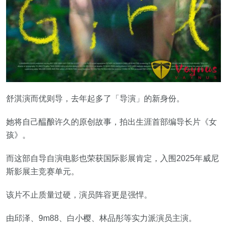
舒淇演而优则导，去年起多了「导演」的新身份。
她将自己醖酿许久的原创故事，拍出生涯首部编导长片《女
孩》。
而这部自导自演电影也荣获国际影展肯定，入围2025年威尼
斯影展主竞赛单元。
该片不止质量过硬，演员阵容更是强悍。
由邱泽、9m88、白小樱、林品彤等实力派演员主演。