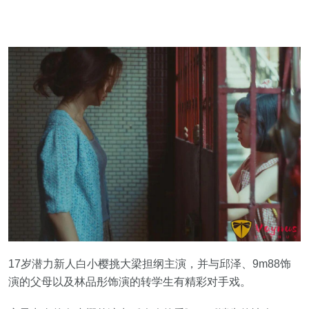
17岁潜力新人白小樱挑大梁担纲主演，并与邱泽、9m88饰
演的父母以及林品彤饰演的转学生有精彩对手戏。