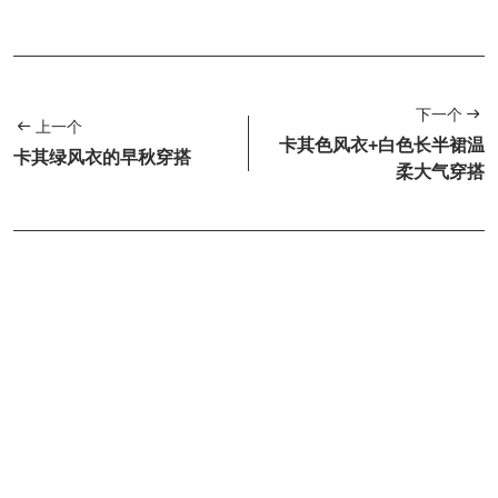
下一个
上一个
卡其色风衣+白色长半裙温
卡其绿风衣的早秋穿搭
柔大气穿搭