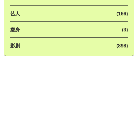
艺人
(166)
瘦身
(3)
影剧
(898)