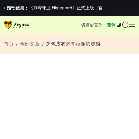
《巅峰守卫 Highguard》正式上线，官...
iPhone 16e 发布，苹果你不要太离谱
滚动信息：
2026澳网男单收官：全满贯对上全满亚，德约...
《巅峰守卫 Highguard》正式上线，官...
切换语言为：
繁体
iPhone 16e 发布，苹果你不要太离谱
首页
全部文章
黑色皮衣的初秋穿搭灵感