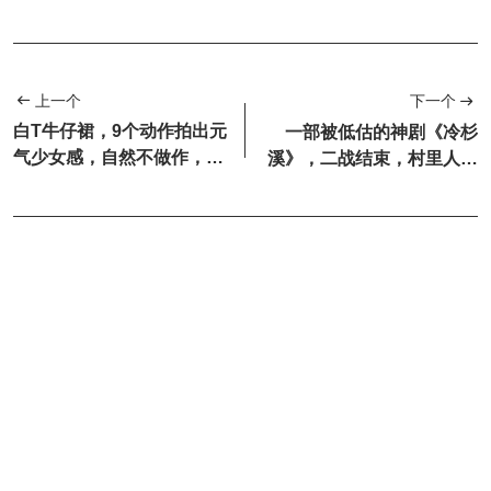
上一个
下一个
白T牛仔裙，9个动作拍出元
一部被低估的神剧《冷杉
气少女感，自然不做作，氛
溪》，二战结束，村里人以
围直接满分
为和平来了，却不知道新的
冲突...