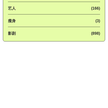
艺人
(166)
瘦身
(3)
影剧
(898)