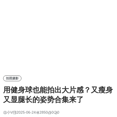
拍照摄影
用健身球也能拍出大片感？又瘦身
又显腿长的姿势合集来了
小V
2025-06-24
2850
0
0