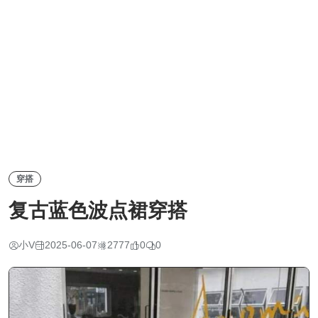
穿搭
复古蓝色波点裙穿搭
小V
2025-06-07
2777
0
0